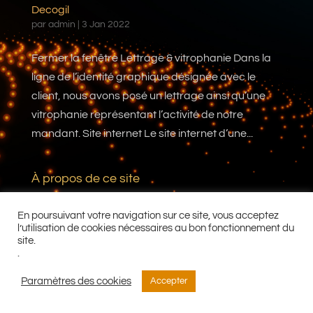
Decogil
par
admin
|
3 Jan 2022
Fermer la fenêtre Lettrage & vitrophanie Dans la
ligne de l’identité graphique désignée avec le
client, nous avons posé un lettrage ainsi qu’une
vitrophanie représentant l’activité de notre
mandant. Site internet Le site internet d’une...
À propos de ce site
C’est peut-être le bon endroit pour vous présenter
En poursuivant votre navigation sur ce site, vous acceptez
et votre site ou insérer quelques crédits.
l’utilisation de cookies nécessaires au bon fonctionnement du
site.
.
Paramètres des cookies
Accepter
© 2025 - OpenCom.ch - Tous droits réservés