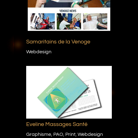
Samaritains de la Venoge
Webdesign
Eveline Massages Santé
Graphisme
,
PAO
,
Print
,
Webdesign