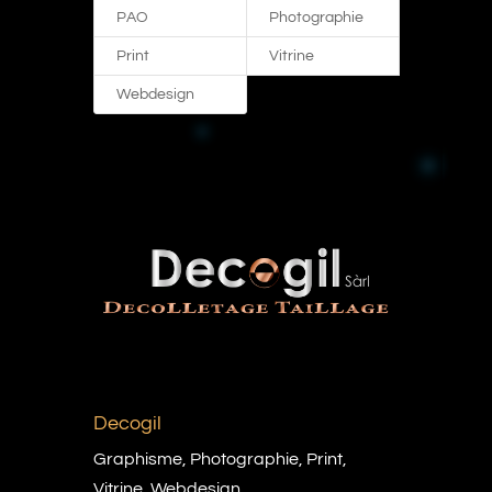
PAO
Photographie
Print
Vitrine
Webdesign
Decogil
Graphisme
,
Photographie
,
Print
,
Vitrine
,
Webdesign